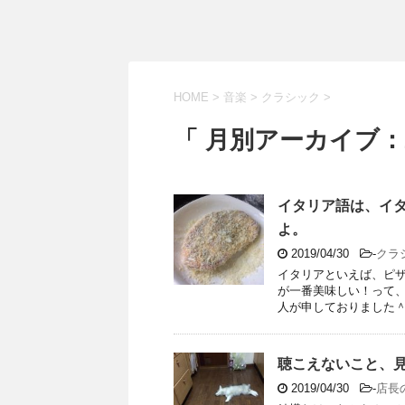
HOME
>
音楽
>
クラシック
>
「 月別アーカイブ：2
イタリア語は、イ
よ。
2019/04/30
-
クラ
イタリアといえば、ピ
が一番美味しい！って
人が申しておりました＾＾
聴こえないこと、
2019/04/30
-
店長