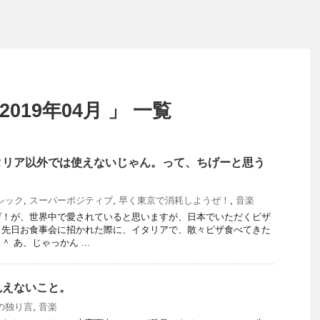
019年04月 」 一覧
タリア以外では使えないじゃん。って、ちげーと思う
シック
,
スーパーポジティブ
,
早く東京で消耗しようぜ！
,
音楽
ザ！が、世界中で愛されていると思いますが、日本でいただくピザ
、先日お食事会に招かれた際に、イタリアで、散々ピザ食べてきた
 あ、じゃっかん ...
見えないこと。
の独り言
,
音楽