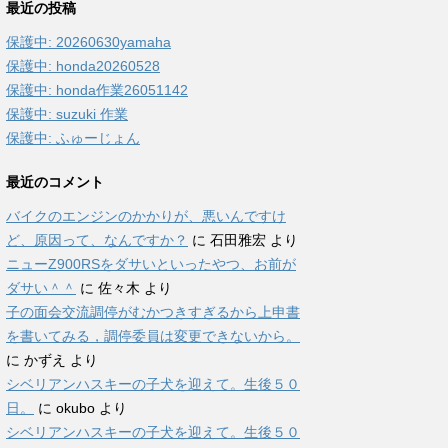
最近の投稿
保護中: 20260630yamaha
保護中: honda20260528
保護中: honda作業26051142
保護中: suzuki 作業
保護中: ふゅーじょん
最近のコメント
バイクのエンジンのかかりが、悪いんですけ
ど、原因って、なんですか？
に
石田雅宏
より
ニューZ900RSをダサいといったやつ、お前が
ダサい＾＾
に
佐々木
より
子の面会交流調停がむかつきすぎるから上申書
を書いてみる，調停委員は変更できないから。
に
かずえ
より
シベリアンハスキーの子犬を迎えて。生後５０
日。
に
okubo
より
シベリアンハスキーの子犬を迎えて。生後５０