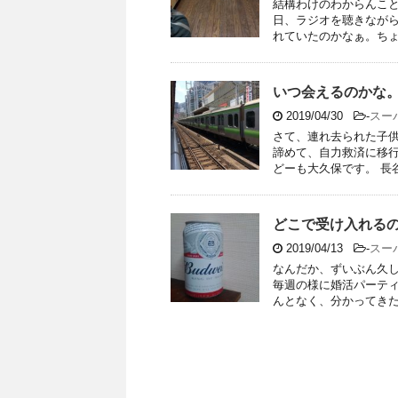
結構わけのわからんこと
日、ラジオを聴きながら
れていたのかなぁ。ちょっ
いつ会えるのかな
2019/04/30
-
スー
さて、連れ去られた子
諦めて、自力救済に移
どーも大久保です。 長谷
どこで受け入れる
2019/04/13
-
スー
なんだか、ずいぶん久し
毎週の様に婚活パーティ
んとなく、分かってきたの