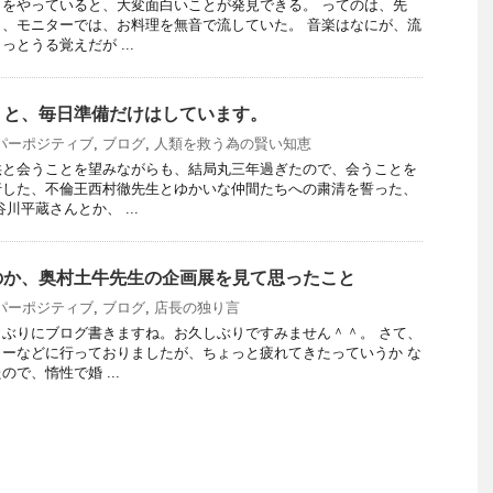
をやっていると、大変面白いことが発見できる。 ってのは、先
、モニターでは、お料理を無音で流していた。 音楽はなにが、流
とうる覚えだが ...
。と、毎日準備だけはしています。
パーポジティブ
,
ブログ
,
人類を救う為の賢い知恵
供と会うことを望みながらも、結局丸三年過ぎたので、会うことを
行した、不倫王西村徹先生とゆかいな仲間たちへの粛清を誓った、
川平蔵さんとか、 ...
のか、奥村土牛先生の企画展を見て思ったこと
パーポジティブ
,
ブログ
,
店長の独り言
ぶりにブログ書きますね。お久しぶりですみません＾＾。 さて、
ーなどに行っておりましたが、ちょっと疲れてきたっていうか な
で、惰性で婚 ...