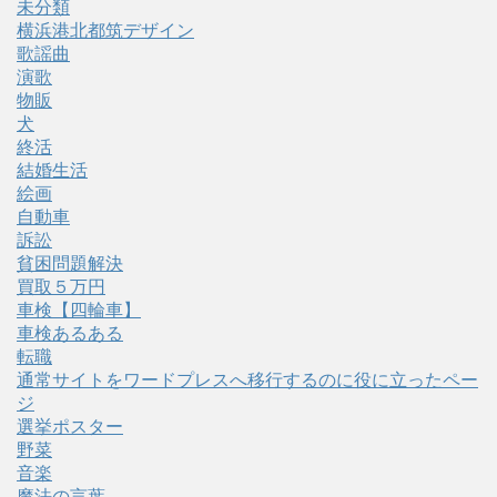
未分類
横浜港北都筑デザイン
歌謡曲
演歌
物販
犬
終活
結婚生活
絵画
自動車
訴訟
貧困問題解決
買取５万円
車検【四輪車】
車検あるある
転職
通常サイトをワードプレスへ移行するのに役に立ったペー
ジ
選挙ポスター
野菜
音楽
魔法の言葉