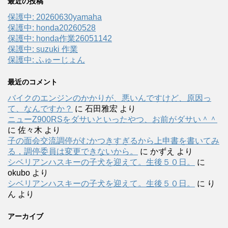
最近の投稿
保護中: 20260630yamaha
保護中: honda20260528
保護中: honda作業26051142
保護中: suzuki 作業
保護中: ふゅーじょん
最近のコメント
バイクのエンジンのかかりが、悪いんですけど、原因っ
て、なんですか？
に
石田雅宏
より
ニューZ900RSをダサいといったやつ、お前がダサい＾＾
に
佐々木
より
子の面会交流調停がむかつきすぎるから上申書を書いてみ
る，調停委員は変更できないから。
に
かずえ
より
シベリアンハスキーの子犬を迎えて。生後５０日。
に
okubo
より
シベリアンハスキーの子犬を迎えて。生後５０日。
に
り
ん
より
アーカイブ