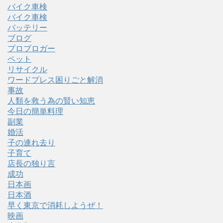
バイク車検
バイク車検
バッテリー
ブログ
プロブロガー
ペット
リサイクル
ワードプレス困りごと解消
事故
人類を救う為の賢い知恵
今日の簡単料理
副業
婚活
子の連れ去り
子育て
店長の独り言
成功
日本画
日本酒
早く東京で消耗しようぜ！
映画