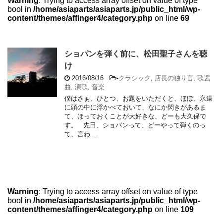
Warning
: Trying to access array offset on value of type
bool in
/home/asiaparts/asiaparts.jp/public_html/wp-
content/themes/affinger4/category.php
on line
69
ショパンを弾く前に、松田聖子さんを聴
け
2016/08/16
-
クラシック
,
店長の独り言
,
歌謡
曲
,
演歌
,
音楽
僕はさぁ、ひとつ、お題をいただくと、ほぼ、永遠
に頭の中に浮かべておいて、なにか閃きがあるま
て、ほっておくことが大好きな、どーも大久保で
す。 先日、ショパンって、どーやって弾くのっ
て、言わ ...
Warning
: Trying to access array offset on value of type
bool in
/home/asiaparts/asiaparts.jp/public_html/wp-
content/themes/affinger4/category.php
on line
109