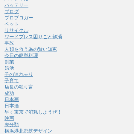
バッテリー
ブログ
プロブロガー
ペット
リサイクル
ワードプレス困りごと解消
事故
人類を救う為の賢い知恵
今日の簡単料理
副業
婚活
子の連れ去り
子育て
店長の独り言
成功
日本画
日本酒
早く東京で消耗しようぜ！
映画
未分類
横浜港北都筑デザイン