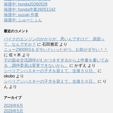
保護中: honda20260528
保護中: honda作業26051142
保護中: suzuki 作業
保護中: ふゅーじょん
最近のコメント
バイクのエンジンのかかりが、悪いんですけど、原因っ
て、なんですか？
に
石田雅宏
より
ニューZ900RSをダサいといったやつ、お前がダサい＾＾
に
佐々木
より
子の面会交流調停がむかつきすぎるから上申書を書いてみ
る，調停委員は変更できないから。
に
かずえ
より
シベリアンハスキーの子犬を迎えて。生後５０日。
に
okubo
より
シベリアンハスキーの子犬を迎えて。生後５０日。
に
り
ん
より
アーカイブ
2026年6月
2026年5月