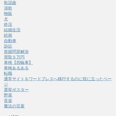
歌謡曲
演歌
物販
犬
終活
結婚生活
絵画
自動車
訴訟
貧困問題解決
買取５万円
車検【四輪車】
車検あるある
転職
通常サイトをワードプレスへ移行するのに役に立ったペー
ジ
選挙ポスター
野菜
音楽
魔法の言葉