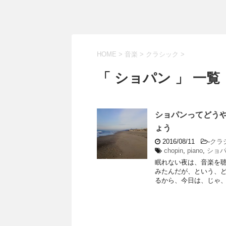
HOME
>
音楽
>
クラシック
>
「 ショパン 」 一覧
ショパンってどう
ょう
2016/08/11
-
クラ
chopin
,
piano
,
ショ
眠れない夜は、音楽を
みたんだが、という、
るから、今日は、じゃ、シ