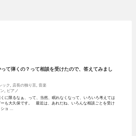
やって弾くの？って相談を受けたので、答えてみまし
シック
,
店長の独り言
,
音楽
パン
,
ピアノ
聴くに限るなぁ、って、当然、眠れなくなって、いろいろ考えては
どーも大久保です。 最近は、あれだね、いろんな相談ごとを受け
ョ ...