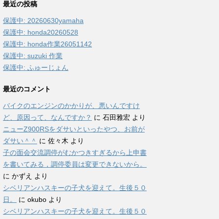
最近の投稿
保護中: 20260630yamaha
保護中: honda20260528
保護中: honda作業26051142
保護中: suzuki 作業
保護中: ふゅーじょん
最近のコメント
バイクのエンジンのかかりが、悪いんですけ
ど、原因って、なんですか？
に
石田雅宏
より
ニューZ900RSをダサいといったやつ、お前が
ダサい＾＾
に
佐々木
より
子の面会交流調停がむかつきすぎるから上申書
を書いてみる，調停委員は変更できないから。
に
かずえ
より
シベリアンハスキーの子犬を迎えて。生後５０
日。
に
okubo
より
シベリアンハスキーの子犬を迎えて。生後５０