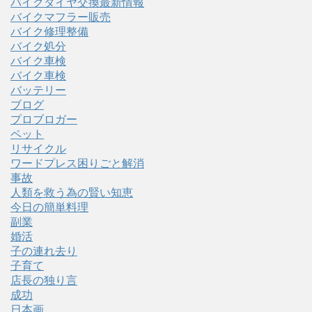
バイクタイヤ交換最新情報
バイクマフラー販売
バイク修理整備
バイク処分
バイク車検
バイク車検
バッテリー
ブログ
プロブロガー
ペット
リサイクル
ワードプレス困りごと解消
事故
人類を救う為の賢い知恵
今日の簡単料理
副業
婚活
子の連れ去り
子育て
店長の独り言
成功
日本画