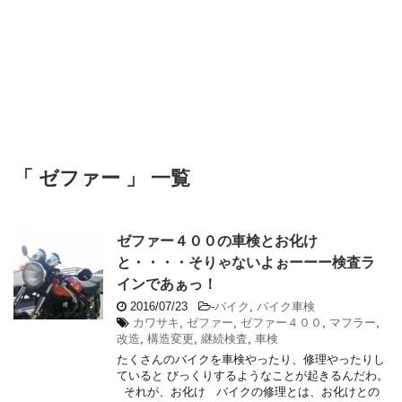
「 ゼファー 」 一覧
ゼファー４００の車検とお化け
と・・・・そりゃないよぉーーー検査ラ
インであぁっ！
2016/07/23
-
バイク
,
バイク車検
カワサキ
,
ゼファー
,
ゼファー４００
,
マフラー
,
改造
,
構造変更
,
継続検査
,
車検
たくさんのバイクを車検やったり、修理やったりし
ていると びっくりするようなことが起きるんだわ。
それが、お化け バイクの修理とは、お化けとの