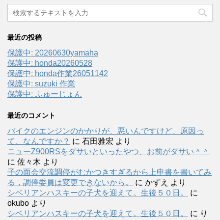
最近の投稿
保護中: 20260630yamaha
保護中: honda20260528
保護中: honda作業26051142
保護中: suzuki 作業
保護中: ふゅーじょん
最近のコメント
バイクのエンジンのかかりが、悪いんですけど、原因っ
て、なんですか？
に
石田雅宏
より
ニューZ900RSをダサいといったやつ、お前がダサい＾＾
に
佐々木
より
子の面会交流調停がむかつきすぎるから上申書を書いてみ
る，調停委員は変更できないから。
に
かずえ
より
シベリアンハスキーの子犬を迎えて。生後５０日。
に
okubo
より
シベリアンハスキーの子犬を迎えて。生後５０日。
に
り