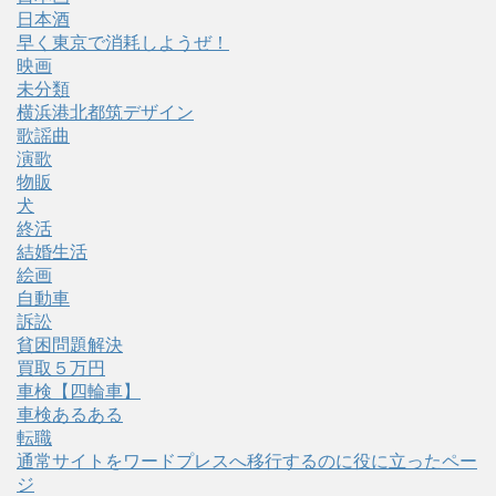
日本酒
早く東京で消耗しようぜ！
映画
未分類
横浜港北都筑デザイン
歌謡曲
演歌
物販
犬
終活
結婚生活
絵画
自動車
訴訟
貧困問題解決
買取５万円
車検【四輪車】
車検あるある
転職
通常サイトをワードプレスへ移行するのに役に立ったペー
ジ