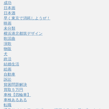
成功
日本画
日本酒
早く東京で消耗しようぜ！
映画
未分類
横浜港北都筑デザイン
歌謡曲
演歌
物販
犬
終活
結婚生活
絵画
自動車
訴訟
貧困問題解決
買取５万円
車検【四輪車】
車検あるある
転職