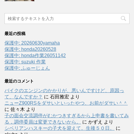
最近の投稿
保護中: 20260630yamaha
保護中: honda20260528
保護中: honda作業26051142
保護中: suzuki 作業
保護中: ふゅーじょん
最近のコメント
バイクのエンジンのかかりが、悪いんですけど、原因っ
て、なんですか？
に
石田雅宏
より
ニューZ900RSをダサいといったやつ、お前がダサい＾＾
に
佐々木
より
子の面会交流調停がむかつきすぎるから上申書を書いてみ
る，調停委員は変更できないから。
に
かずえ
より
シベリアンハスキーの子犬を迎えて。生後５０日。
に