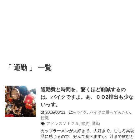
「 通勤 」 一覧
通勤費と時間を、驚くほど削減するの
は、バイクですよ。あ、ＣＯ2排出も少な
いっす。
2016/08/11
-
バイク
,
バイクに乗ってみたい
,
転職
アドレスＶ１２５
,
節約
,
通勤
カップラーメンが大好きで、大好きで、むしろ高級
品に感じるので、好んで食べますが、汁まで飲むと