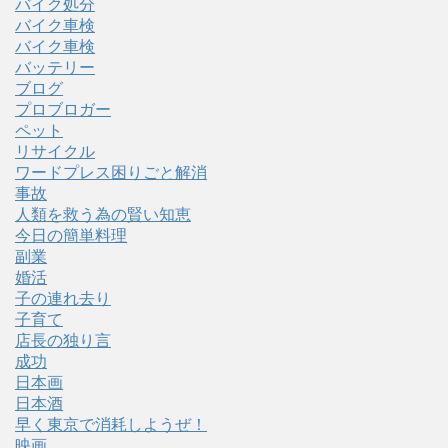
バイク処分
バイク車検
バイク車検
バッテリー
ブログ
プロブロガー
ペット
リサイクル
ワードプレス困りごと解消
事故
人類を救う為の賢い知恵
今日の簡単料理
副業
婚活
子の連れ去り
子育て
店長の独り言
成功
日本画
日本酒
早く東京で消耗しようぜ！
映画