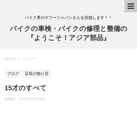
バイク界のヤフージャパンさんを目指します＾＾
バイクの車検・バイクの修理と整備の
『ようこそ！アジア部品』
HOME
>
ブログ
>
ブログ
店長の独り言
15才のすべて
投稿日：
2016年3月10日