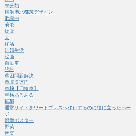
未分類
横浜港北都筑デザイン
歌謡曲
演歌
物販
犬
終活
結婚生活
絵画
自動車
訴訟
貧困問題解決
買取５万円
車検【四輪車】
車検あるある
転職
通常サイトをワードプレスへ移行するのに役に立ったペー
ジ
選挙ポスター
野菜
音楽