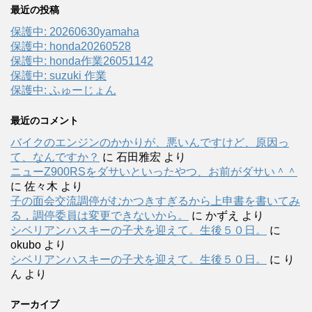
最近の投稿
保護中: 20260630yamaha
保護中: honda20260528
保護中: honda作業26051142
保護中: suzuki 作業
保護中: ふゅーじょん
最近のコメント
バイクのエンジンのかかりが、悪いんですけど、原因っ
て、なんですか？
に
石田雅宏
より
ニューZ900RSをダサいといったやつ、お前がダサい＾＾
に
佐々木
より
子の面会交流調停がむかつきすぎるから上申書を書いてみ
る，調停委員は変更できないから。
に
かずえ
より
シベリアンハスキーの子犬を迎えて。生後５０日。
に
okubo
より
シベリアンハスキーの子犬を迎えて。生後５０日。
に
り
ん
より
アーカイブ