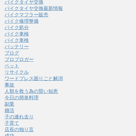
バイクタイヤ交換
バイクタイヤ交換最新情報
バイクマフラー販売
バイク修理整備
バイク処分
バイク車検
バイク車検
バッテリー
ブログ
プロブロガー
ペット
リサイクル
ワードプレス困りごと解消
事故
人類を救う為の賢い知恵
今日の簡単料理
副業
婚活
子の連れ去り
子育て
店長の独り言
成功