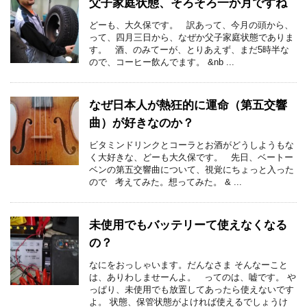
父子家庭状態、そろそろ一か月ですね
どーも、大久保です。 訳あって、今月の頭から、
って、四月三日から、なぜか父子家庭状態でありま
す。 酒、のみてーが、とりあえず、まだ5時半な
ので、コーヒー飲んでます。 &nb ...
なぜ日本人が熱狂的に運命（第五交響
曲）が好きなのか？
ビタミンドリンクとコーラとお酒がどうしようもな
く大好きな、どーも大久保です。 先日、ベートー
ベンの第五交響曲について、視覚にちょっと入った
ので 考えてみた。想ってみた。 & ...
未使用でもバッテリーて使えなくなる
の？
なにをおっしゃいます。だんなさま そんなーこと
は、ありわしませーんよ。 ってのは、嘘です。 や
っぱり、未使用でも放置してあったら使えないです
よ。 状態、保管状態がよければ使えるでしょうけ