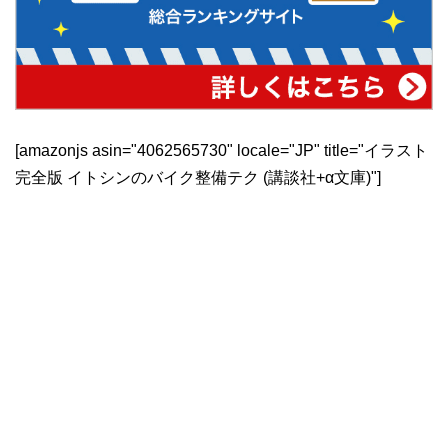
[amazonjs asin="4062565730" locale="JP" title="イラスト
完全版 イトシンのバイク整備テク (講談社+α文庫)"]