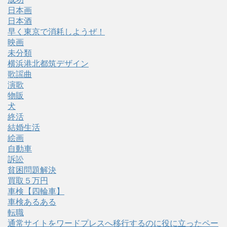
日本画
日本酒
早く東京で消耗しようぜ！
映画
未分類
横浜港北都筑デザイン
歌謡曲
演歌
物販
犬
終活
結婚生活
絵画
自動車
訴訟
貧困問題解決
買取５万円
車検【四輪車】
車検あるある
転職
通常サイトをワードプレスへ移行するのに役に立ったペー