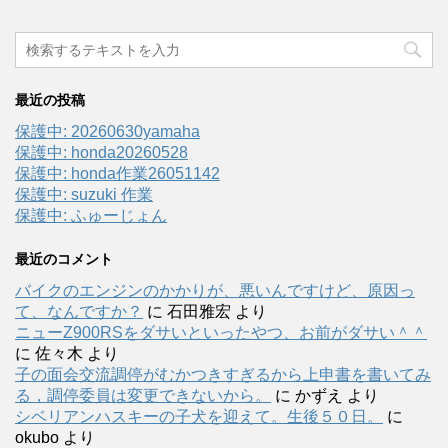
最近の投稿
保護中: 20260630yamaha
保護中: honda20260528
保護中: honda作業26051142
保護中: suzuki 作業
保護中: ふゅーじょん
最近のコメント
バイクのエンジンのかかりが、悪いんですけど、原因っ
て、なんですか？
に
石田雅宏
より
ニューZ900RSをダサいといったやつ、お前がダサい＾＾
に
佐々木
より
子の面会交流調停がむかつきすぎるから上申書を書いてみ
る，調停委員は変更できないから。
に
かずえ
より
シベリアンハスキーの子犬を迎えて。生後５０日。
に
okubo
より