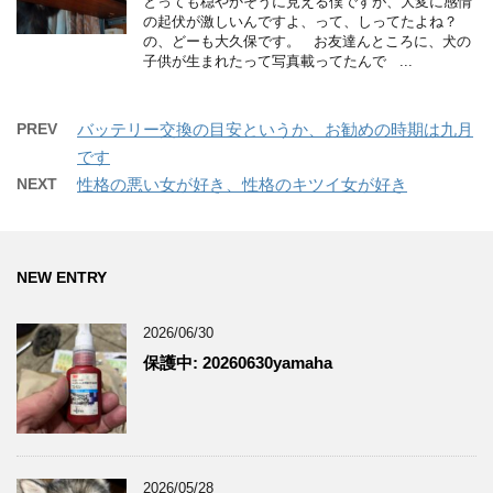
とっても穏やかそうに見える僕ですが、大変に感情
の起伏が激しいんですよ、って、しってたよね？
の、どーも大久保です。 お友達んところに、犬の
子供が生まれたって写真載ってたんで ...
PREV
バッテリー交換の目安というか、お勧めの時期は九月
です
NEXT
性格の悪い女が好き、性格のキツイ女が好き
NEW ENTRY
2026/06/30
保護中: 20260630yamaha
2026/05/28