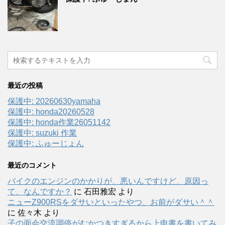
最近の投稿
保護中: 20260630yamaha
保護中: honda20260528
保護中: honda作業26051142
保護中: suzuki 作業
保護中: ふゅーじょん
最近のコメント
バイクのエンジンのかかりが、悪いんですけど、原因っ
て、なんですか？
に
石田雅宏
より
ニューZ900RSをダサいといったやつ、お前がダサい＾＾
に
佐々木
より
子の面会交流調停がむかつきすぎるから上申書を書いてみ