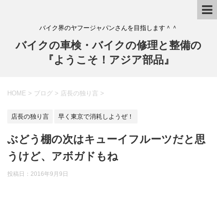
バイク界のヤフージャパンさんを目指します＾＾
バイクの車検・バイクの修理と整備の
『ようこそ！アジア部品』
HOME
>
ブログ
>
店長の独り言
>
店長の独り言
早く東京で消耗しようぜ！
ぶどう棚の次はキューイフルーツだと思
うけど、アボガドもね
投稿日：
2016年9月9日