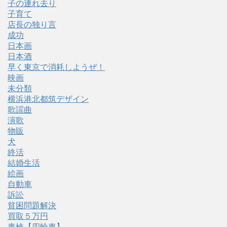
子の連れ去り
子育て
店長の独り言
成功
日本画
日本酒
早く東京で消耗しようぜ！
映画
未分類
横浜港北都筑デザイン
歌謡曲
演歌
物販
犬
終活
結婚生活
絵画
自動車
訴訟
貧困問題解決
買取５万円
車検【四輪車】