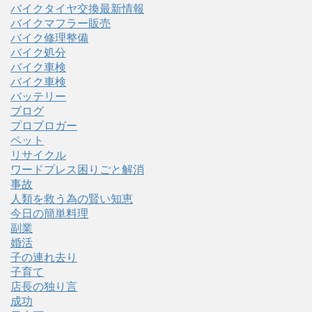
バイクタイヤ交換最新情報
バイクマフラー販売
バイク修理整備
バイク処分
バイク車検
バイク車検
バッテリー
ブログ
プロブロガー
ペット
リサイクル
ワードプレス困りごと解消
事故
人類を救う為の賢い知恵
今日の簡単料理
副業
婚活
子の連れ去り
子育て
店長の独り言
成功