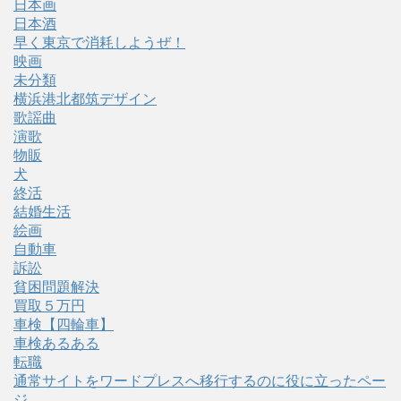
日本画
日本酒
早く東京で消耗しようぜ！
映画
未分類
横浜港北都筑デザイン
歌謡曲
演歌
物販
犬
終活
結婚生活
絵画
自動車
訴訟
貧困問題解決
買取５万円
車検【四輪車】
車検あるある
転職
通常サイトをワードプレスへ移行するのに役に立ったペー
ジ