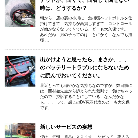
ナットが、固くて、固着して回せない
時は、どうするか？
朝から、店の裏の小川に、魚捕獲ペットボトルを仕
掛けてきて、気持ちが高揚しすぎて、コントロール
が効かなくなってきている、どーも大久保です。
あれだね、男の子ってのは、とにかく、なんでも捕
獲 ...
出かけようと思ったら、まさか、、、
のバッテリートラブルにならないため
に読んでおいてください。
最近とっても穏やかな気持ちなのですが、数日前に
は、西村徹先生から訴えられた裁判で、負けちゃっ
たので、控訴することにしている、なんだかな
ぁ、、、って、感じのDV冤罪代表のどーも大久保
です。 ...
新しいサービスの妄想
僕は、毎朝、風呂に入ります。 なぜって、夜入る