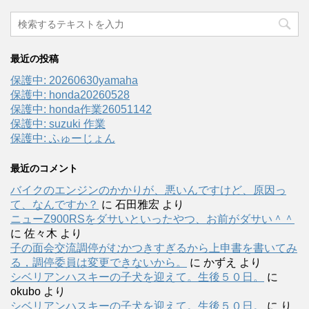
最近の投稿
保護中: 20260630yamaha
保護中: honda20260528
保護中: honda作業26051142
保護中: suzuki 作業
保護中: ふゅーじょん
最近のコメント
バイクのエンジンのかかりが、悪いんですけど、原因っ
て、なんですか？
に
石田雅宏
より
ニューZ900RSをダサいといったやつ、お前がダサい＾＾
に
佐々木
より
子の面会交流調停がむかつきすぎるから上申書を書いてみ
る，調停委員は変更できないから。
に
かずえ
より
シベリアンハスキーの子犬を迎えて。生後５０日。
に
okubo
より
シベリアンハスキーの子犬を迎えて。生後５０日。
に
り