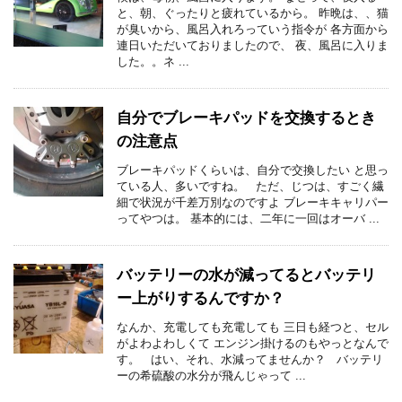
と、朝、ぐったりと疲れているから。 昨晩は、、猫
が臭いから、風呂入れろっていう指令が 各方面から
連日いただいておりましたので、 夜、風呂に入りま
した。。ネ ...
自分でブレーキパッドを交換するとき
の注意点
ブレーキパッドくらいは、自分で交換したい と思っ
ている人、多いですね。 ただ、じつは、すごく繊
細で状況が千差万別なのですよ ブレーキキャリパー
ってやつは。 基本的には、二年に一回はオーバ ...
バッテリーの水が減ってるとバッテリ
ー上がりするんですか？
なんか、充電しても充電しても 三日も経つと、セル
がよわよわしくて エンジン掛けるのもやっとなんで
す。 はい、それ、水減ってませんか？ バッテリ
ーの希硫酸の水分が飛んじゃって ...