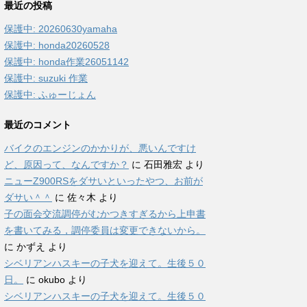
最近の投稿
保護中: 20260630yamaha
保護中: honda20260528
保護中: honda作業26051142
保護中: suzuki 作業
保護中: ふゅーじょん
最近のコメント
バイクのエンジンのかかりが、悪いんですけ
ど、原因って、なんですか？
に
石田雅宏
より
ニューZ900RSをダサいといったやつ、お前が
ダサい＾＾
に
佐々木
より
子の面会交流調停がむかつきすぎるから上申書
を書いてみる，調停委員は変更できないから。
に
かずえ
より
シベリアンハスキーの子犬を迎えて。生後５０
日。
に
okubo
より
シベリアンハスキーの子犬を迎えて。生後５０