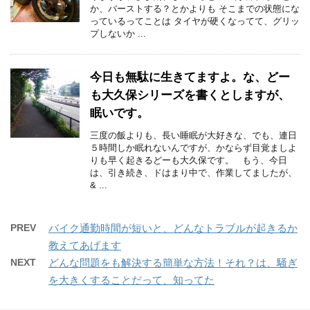
か、バーストする？とかよりも そこまでの状態にな
っているってことは タイヤが硬くなってて、グリッ
プしないか ...
今日も無駄に生きてますよ。な、どー
も大久保シリーズを書くとしますが、
眠いです。
三度の飯よりも、長い睡眠が大好きな、でも、連日
５時間しか眠れないんですが、かならず目覚ましよ
りも早く起きるどーも大久保です。 もう、今日
は、引き続き、ドはまり中で、作業してましたが、
& ...
PREV
バイク通勤時間が短いと、どんなトラブルが起きるか
教えてあげます
NEXT
どんな問題をも解決する簡単な方法！それ？は、騒ぎ
を大きくすることだって、知ってた