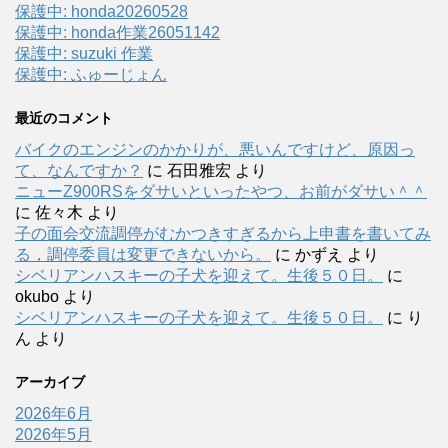
保護中: honda20260528
保護中: honda作業26051142
保護中: suzuki 作業
保護中: ふゅーじょん
最近のコメント
バイクのエンジンのかかりが、悪いんですけど、原因っ
て、なんですか？
に
石田雅宏
より
ニューZ900RSをダサいといったやつ、お前がダサい＾＾
に
佐々木
より
子の面会交流調停がむかつきすぎるから上申書を書いてみ
る，調停委員は変更できないから。
に
かずえ
より
シベリアンハスキーの子犬を迎えて。生後５０日。
に
okubo
より
シベリアンハスキーの子犬を迎えて。生後５０日。
に
り
ん
より
アーカイブ
2026年6月
2026年5月