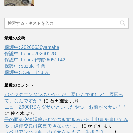
最近の投稿
保護中: 20260630yamaha
保護中: honda20260528
保護中: honda作業26051142
保護中: suzuki 作業
保護中: ふゅーじょん
最近のコメント
バイクのエンジンのかかりが、悪いんですけど、原因っ
て、なんですか？
に
石田雅宏
より
ニューZ900RSをダサいといったやつ、お前がダサい＾＾
に
佐々木
より
子の面会交流調停がむかつきすぎるから上申書を書いてみ
る，調停委員は変更できないから。
に
かずえ
より
シベリアンハスキーの子犬を迎えて。生後５０日。
に