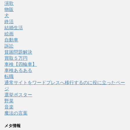
演歌
物販
犬
終活
結婚生活
絵画
自動車
訴訟
貧困問題解決
買取５万円
車検【四輪車】
車検あるある
転職
通常サイトをワードプレスへ移行するのに役に立ったペー
ジ
選挙ポスター
野菜
音楽
魔法の言葉
メタ情報