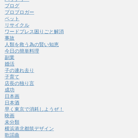
ブログ
プロブロガー
ペット
リサイクル
ワードプレス困りごと解消
事故
人類を救う為の賢い知恵
今日の簡単料理
副業
婚活
子の連れ去り
子育て
店長の独り言
成功
日本画
日本酒
早く東京で消耗しようぜ！
映画
未分類
横浜港北都筑デザイン
歌謡曲