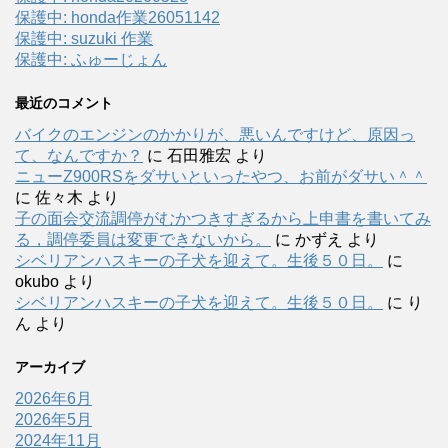
保護中: honda作業26051142
保護中: suzuki 作業
保護中: ふゅーじょん
最近のコメント
バイクのエンジンのかかりが、悪いんですけど、原因っ
て、なんですか？
に
石田雅宏
より
ニューZ900RSをダサいといったやつ、お前がダサい＾＾
に
佐々木
より
子の面会交流調停がむかつきすぎるから上申書を書いてみ
る，調停委員は変更できないから。
に
かずえ
より
シベリアンハスキーの子犬を迎えて。生後５０日。
に
okubo
より
シベリアンハスキーの子犬を迎えて。生後５０日。
に
り
ん
より
アーカイブ
2026年6月
2026年5月
2024年11月