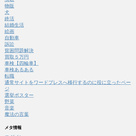
物販
犬
終活
結婚生活
絵画
自動車
訴訟
貧困問題解決
買取５万円
車検【四輪車】
車検あるある
転職
通常サイトをワードプレスへ移行するのに役に立ったペー
ジ
選挙ポスター
野菜
音楽
魔法の言葉
メタ情報