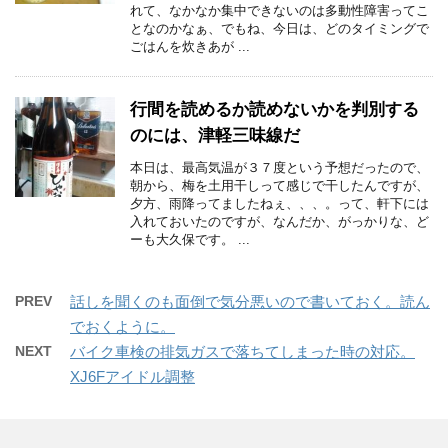
れて、なかなか集中できないのは多動性障害ってこ
となのかなぁ、でもね、今日は、どのタイミングで
ごはんを炊きあが ...
行間を読めるか読めないかを判別する
のには、津軽三味線だ
本日は、最高気温が３７度という予想だったので、
朝から、梅を土用干しって感じで干したんですが、
夕方、雨降ってましたねぇ、、、。って、軒下には
入れておいたのですが、なんだか、がっかりな、ど
ーも大久保です。 ...
PREV
話しを聞くのも面倒で気分悪いので書いておく。読ん
でおくように。
NEXT
バイク車検の排気ガスで落ちてしまった時の対応。
XJ6Fアイドル調整