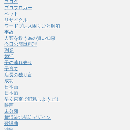
ブログ
プロブロガー
ペット
リサイクル
ワードプレス困りごと解消
事故
人類を救う為の賢い知恵
今日の簡単料理
副業
婚活
子の連れ去り
子育て
店長の独り言
成功
日本画
日本酒
早く東京で消耗しようぜ！
映画
未分類
横浜港北都筑デザイン
歌謡曲
演歌