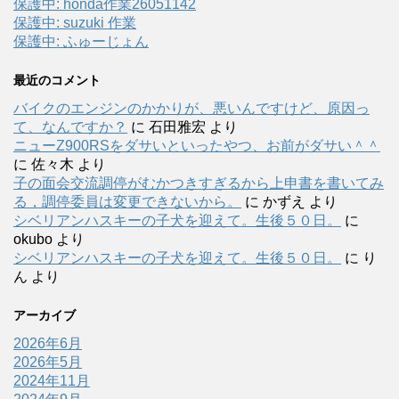
保護中: honda作業26051142
保護中: suzuki 作業
保護中: ふゅーじょん
最近のコメント
バイクのエンジンのかかりが、悪いんですけど、原因っ
て、なんですか？
に
石田雅宏
より
ニューZ900RSをダサいといったやつ、お前がダサい＾＾
に
佐々木
より
子の面会交流調停がむかつきすぎるから上申書を書いてみ
る，調停委員は変更できないから。
に
かずえ
より
シベリアンハスキーの子犬を迎えて。生後５０日。
に
okubo
より
シベリアンハスキーの子犬を迎えて。生後５０日。
に
り
ん
より
アーカイブ
2026年6月
2026年5月
2024年11月