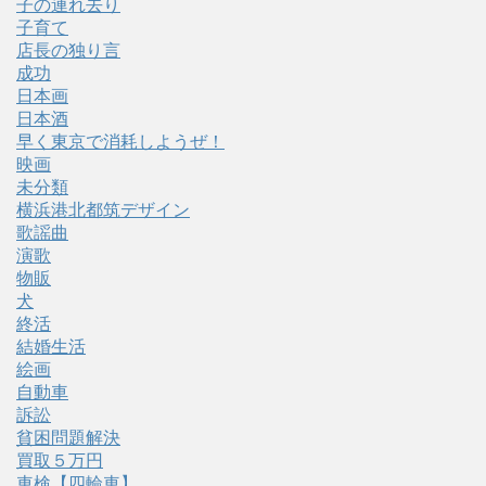
子の連れ去り
子育て
店長の独り言
成功
日本画
日本酒
早く東京で消耗しようぜ！
映画
未分類
横浜港北都筑デザイン
歌謡曲
演歌
物販
犬
終活
結婚生活
絵画
自動車
訴訟
貧困問題解決
買取５万円
車検【四輪車】