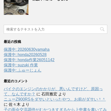
最近の投稿
保護中: 20260630yamaha
保護中: honda20260528
保護中: honda作業26051142
保護中: suzuki 作業
保護中: ふゅーじょん
最近のコメント
バイクのエンジンのかかりが、悪いんですけど、原因っ
て、なんですか？
に
石田雅宏
より
ニューZ900RSをダサいといったやつ、お前がダサい＾＾
に
佐々木
より
子の面会交流調停がむかつきすぎるから上申書を書いてみ