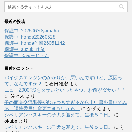
最近の投稿
保護中: 20260630yamaha
保護中: honda20260528
保護中: honda作業26051142
保護中: suzuki 作業
保護中: ふゅーじょん
最近のコメント
バイクのエンジンのかかりが、悪いんですけど、原因っ
て、なんですか？
に
石田雅宏
より
ニューZ900RSをダサいといったやつ、お前がダサい＾＾
に
佐々木
より
子の面会交流調停がむかつきすぎるから上申書を書いてみ
る，調停委員は変更できないから。
に
かずえ
より
シベリアンハスキーの子犬を迎えて。生後５０日。
に
okubo
より
シベリアンハスキーの子犬を迎えて。生後５０日。
に
り