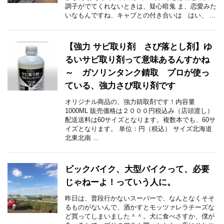
調子がでてくれないときは、疑心暗鬼 ま、恋愛みた
いなもんですね、キャブとの付き合いは はい、 ...
【強力 サビ取り剤 さび落とし剤】ゆ
るいサビ取り剤って意味あるんすかね
～ ガソリンタンク錆取 プロが使っ
ている、強力さび取り剤です
オリジナル商品の、強力錆取剤です！内容量
1000ML 販売価格は２０００円税込み（店頭渡し）
配送送料は60サイズとなります。複数本でも、60サ
イズとなります。 単位：円（税込） サイズ北海道
北東北南 ...
ビックバイク、大型バイクって、必要
じゃねーよ！っていう人に。
昨日は、普段行かないスーパーで、なんとなくそそ
るものがないんで、酒かすとモッツァレラチーズな
ど買ってしまいました＾＾。犬に食べさすか、僕が