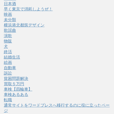
日本酒
早く東京で消耗しようぜ！
映画
未分類
横浜港北都筑デザイン
歌謡曲
演歌
物販
犬
終活
結婚生活
絵画
自動車
訴訟
貧困問題解決
買取５万円
車検【四輪車】
車検あるある
転職
通常サイトをワードプレスへ移行するのに役に立ったペー
ジ