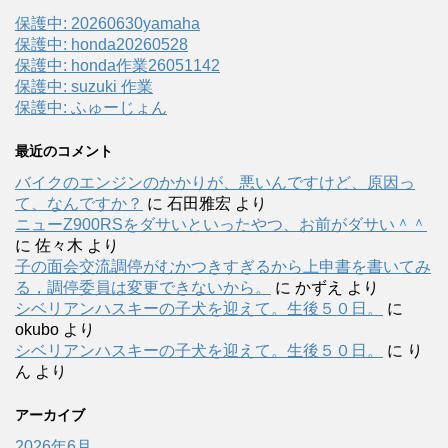
保護中: 20260630yamaha
保護中: honda20260528
保護中: honda作業26051142
保護中: suzuki 作業
保護中: ふゅーじょん
最近のコメント
バイクのエンジンのかかりが、悪いんですけど、原因っ
て、なんですか？
に
石田雅宏
より
ニューZ900RSをダサいといったやつ、お前がダサい＾＾
に
佐々木
より
子の面会交流調停がむかつきすぎるから上申書を書いてみ
る，調停委員は変更できないから。
に
かずえ
より
シベリアンハスキーの子犬を迎えて。生後５０日。
に
okubo
より
シベリアンハスキーの子犬を迎えて。生後５０日。
に
り
ん
より
アーカイブ
2026年6月