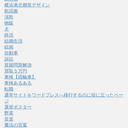
横浜港北都筑デザイン
歌謡曲
演歌
物販
犬
終活
結婚生活
絵画
自動車
訴訟
貧困問題解決
買取５万円
車検【四輪車】
車検あるある
転職
通常サイトをワードプレスへ移行するのに役に立ったペー
ジ
選挙ポスター
野菜
音楽
魔法の言葉