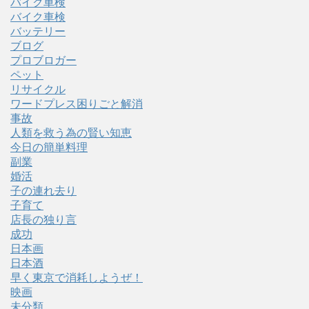
バイク車検
バイク車検
バッテリー
ブログ
プロブロガー
ペット
リサイクル
ワードプレス困りごと解消
事故
人類を救う為の賢い知恵
今日の簡単料理
副業
婚活
子の連れ去り
子育て
店長の独り言
成功
日本画
日本酒
早く東京で消耗しようぜ！
映画
未分類