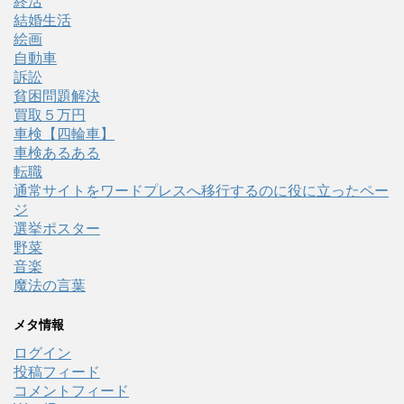
終活
結婚生活
絵画
自動車
訴訟
貧困問題解決
買取５万円
車検【四輪車】
車検あるある
転職
通常サイトをワードプレスへ移行するのに役に立ったペー
ジ
選挙ポスター
野菜
音楽
魔法の言葉
メタ情報
ログイン
投稿フィード
コメントフィード