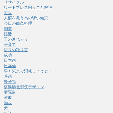
リサイクル
ワードプレス困りごと解消
事故
人類を救う為の賢い知恵
今日の簡単料理
副業
婚活
子の連れ去り
子育て
店長の独り言
成功
日本画
日本酒
早く東京で消耗しようぜ！
映画
未分類
横浜港北都筑デザイン
歌謡曲
演歌
物販
犬