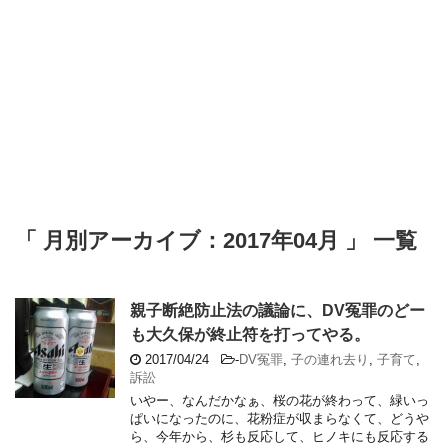
「 月別アーカイブ：2017年04月 」 一覧
親子断絶防止法の議論に、DV冤罪のどー
も大久保が終止符を打ってやる。
2017/04/24
-
DV冤罪
,
子の連れ去り
,
子育て
,
訴訟
いやー、なんだかなぁ、桜の花が終わって、緑いっ
ぱいになったのに、花粉症が収まらなくて、どうや
ら、今年から、杉も反応して、ヒノキにも反応する