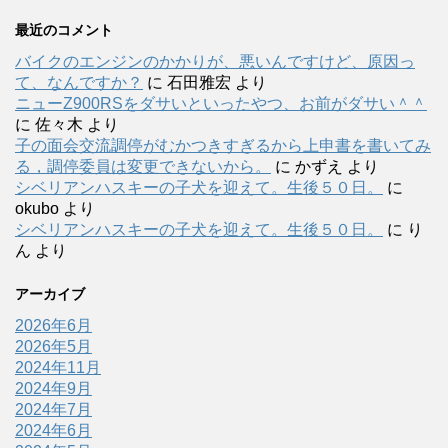
最近のコメント
バイクのエンジンのかかりが、悪いんですけど、原因っ
て、なんですか？
に
石田雅宏
より
ニューZ900RSをダサいといったやつ、お前がダサい＾＾
に
佐々木
より
子の面会交流調停がむかつきすぎるから上申書を書いてみ
る，調停委員は変更できないから。
に
かずえ
より
シベリアンハスキーの子犬を迎えて。生後５０日。
に
okubo
より
シベリアンハスキーの子犬を迎えて。生後５０日。
に
り
ん
より
アーカイブ
2026年6月
2026年5月
2024年11月
2024年9月
2024年7月
2024年6月