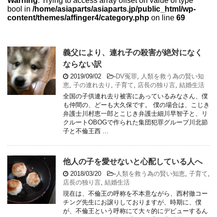
Warning
: Trying to access array offset on value of type
bool in
/home/asiaparts/asiaparts.jp/public_html/wp-
content/themes/affinger4/category.php
on line
69
義父により、連れ子の殺害が絶対になく
ならない訳
2019/09/02
-
DV冤罪
,
人類を救う為の賢い知
恵
,
子の連れ去り
,
子育て
,
店長の独り言
,
結婚生活
全国の子供連れ去り被害にあっているみなさん、僕
も仲間の、どーも大久保です。 僕の場合は、こじき
弁護士川村恵一郎とこじき弁護士細川早智子と、リ
クルートOBOGで作られた集団犯罪グループ川北節
子と不倫王西 ...
他人の子を愛せないと心配している人へ
2018/03/20
-
人類を救う為の賢い知恵
,
子育て
,
店長の独り言
,
結婚生活
現在は、不倫王の呼称を不本意ながら、西村徹コー
チング先生にお譲りしておりますが、時期に、僕
が、不倫王という呼称にて大々的にデビューするん