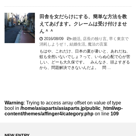
田舎を女だらけにする、簡単な方法を教
えてあげます。クレームは受け付けませ
ん＾＾
2016/08/09
-
婚活
,
店長の独り言
,
早く東京で
消耗しようぜ！
,
結婚生活
,
魔法の言葉
もはや、これだけ、日本の夏が暑いと、あれだね、
蚊も全然いないでしょ？って、いらぬ心配で心が苦
しい、どーも大久保です。 みんなさ、頭よすぎる
から、問題解決できないんだよ。 問 ...
Warning
: Trying to access array offset on value of type
bool in
/home/asiaparts/asiaparts.jp/public_html/wp-
content/themes/affinger4/category.php
on line
109
NEW ENTRY