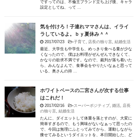
ですってのは、不倫王ブランド立ち上げ後、キャラ
設定としてね、って ...
気を付けろ！子連れママさんは、イライ
ラしているよ。ｂｙ夏休み＾＾
2017/07/23
-
子育て
,
店長の独り言
,
結婚生活
最近、大学生も中学生も、めっきり食べる量が少な
くなったので、僕はお料理がぜんぜんできなくて、
かなりの欲求不満です。なので、裁判が落ち着いた
ら、みんなよんで、食事会をやりたいなぁと思って
いる、奥さんの持 ...
ホワイトベースの二宮さんが次する仕事
はこれだ！
2017/02/16
-
スーパーポジティブ
,
婚活
,
店長
の独り言
,
結婚生活
たんに、ダイエットして体重を落とすのが、大変に
簡単すぎるので、もう興味がないなぁって思ったの
で、今回は無理にふとってみてから、運動しながら
痩せてみるというダイエットを、本日開始した、ど