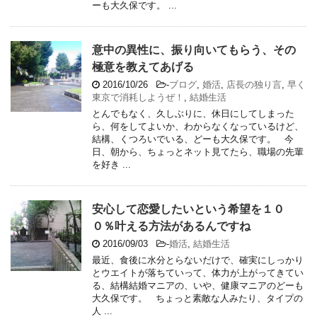
ーも大久保です。 ...
意中の異性に、振り向いてもらう、その
極意を教えてあげる
2016/10/26
-
ブログ
,
婚活
,
店長の独り言
,
早く
東京で消耗しようぜ！
,
結婚生活
とんでもなく、久しぶりに、休日にしてしまった
ら、何をしてよいか、わからなくなっているけど、
結構、くつろいでいる、どーも大久保です。 今
日、朝から、ちょっとネット見てたら、職場の先輩
を好き ...
安心して恋愛したいという希望を１０
０％叶える方法があるんですね
2016/09/03
-
婚活
,
結婚生活
最近、食後に水分とらないだけで、確実にしっかり
とウエイトが落ちていって、体力が上がってきてい
る、結構結婚マニアの、いや、健康マニアのどーも
大久保です。 ちょっと素敵な人みたり、タイプの
人 ...