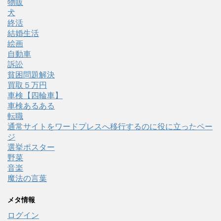
物販
犬
終活
結婚生活
絵画
自動車
訴訟
貧困問題解決
買取５万円
車検【四輪車】
車検あるある
転職
通常サイトをワードプレスへ移行するのに役に立ったペー
ジ
選挙ポスター
野菜
音楽
魔法の言葉
メタ情報
ログイン