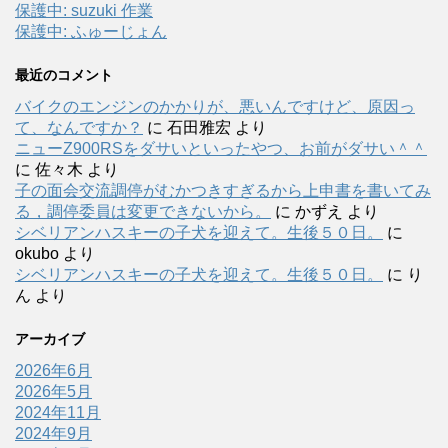
保護中: suzuki 作業
保護中: ふゅーじょん
最近のコメント
バイクのエンジンのかかりが、悪いんですけど、原因っ
て、なんですか？
に
石田雅宏
より
ニューZ900RSをダサいといったやつ、お前がダサい＾＾
に
佐々木
より
子の面会交流調停がむかつきすぎるから上申書を書いてみ
る，調停委員は変更できないから。
に
かずえ
より
シベリアンハスキーの子犬を迎えて。生後５０日。
に
okubo
より
シベリアンハスキーの子犬を迎えて。生後５０日。
に
り
ん
より
アーカイブ
2026年6月
2026年5月
2024年11月
2024年9月