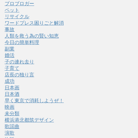
プロブロガー
ペット
リサイクル
ワードプレス困りごと解消
事故
人類を救う為の賢い知恵
今日の簡単料理
副業
婚活
子の連れ去り
子育て
店長の独り言
成功
日本画
日本酒
早く東京で消耗しようぜ！
映画
未分類
横浜港北都筑デザイン
歌謡曲
演歌