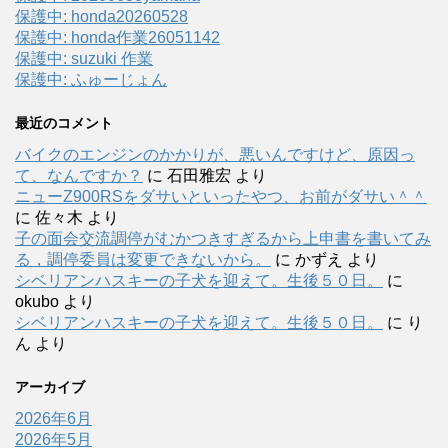
保護中: honda20260528
保護中: honda作業26051142
保護中: suzuki 作業
保護中: ふゅーじょん
最近のコメント
バイクのエンジンのかかりが、悪いんですけど、原因っ
て、なんですか？
に
石田雅宏
より
ニューZ900RSをダサいといったやつ、お前がダサい＾＾
に
佐々木
より
子の面会交流調停がむかつきすぎるから上申書を書いてみ
る，調停委員は変更できないから。
に
かずえ
より
シベリアンハスキーの子犬を迎えて。生後５０日。
に
okubo
より
シベリアンハスキーの子犬を迎えて。生後５０日。
に
り
ん
より
アーカイブ
2026年6月
2026年5月