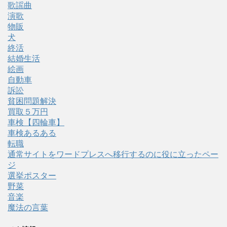
歌謡曲
演歌
物販
犬
終活
結婚生活
絵画
自動車
訴訟
貧困問題解決
買取５万円
車検【四輪車】
車検あるある
転職
通常サイトをワードプレスへ移行するのに役に立ったペー
ジ
選挙ポスター
野菜
音楽
魔法の言葉