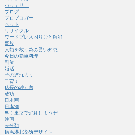
バッテリー
ブログ
プロブロガー
ペット
リサイクル
ワードプレス困りごと解消
事故
人類を救う為の賢い知恵
今日の簡単料理
副業
婚活
子の連れ去り
子育て
店長の独り言
成功
日本画
日本酒
早く東京で消耗しようぜ！
映画
未分類
横浜港北都筑デザイン