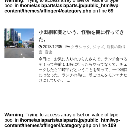
Warning
: Trying to access array offset on value of type
bool in
/home/asiaparts/asiaparts.jp/public_html/wp-
content/themes/affinger4/category.php
on line
69
小田桐和寛という、怪物を観に行ってき
た。
2018/12/05
-
クラシック
,
ジャズ
,
店長の独り
言
,
音楽
今日は、お気に入りのぶらんさんで、ランチ食べる
ぞ！って午前１１時に行ったらやってなくて、チェ
ックしたら11時半だということを知って、一つ利口
にはなった。ランチの為に、朝ごはんをモンエナだ
けにしていた、 ...
Warning
: Trying to access array offset on value of type
bool in
/home/asiaparts/asiaparts.jp/public_html/wp-
content/themes/affinger4/category.php
on line
109