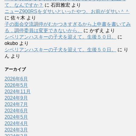
て、なんですか？
に
石田雅宏
より
ニューZ900RSをダサいといったやつ、お前がダサい＾＾
に
佐々木
より
子の面会交流調停がむかつきすぎるから上申書を書いてみ
る，調停委員は変更できないから。
に
かずえ
より
シベリアンハスキーの子犬を迎えて。生後５０日。
に
okubo
より
シベリアンハスキーの子犬を迎えて。生後５０日。
に
り
ん
より
アーカイブ
2026年6月
2026年5月
2024年11月
2024年9月
2024年7月
2024年6月
2024年5月
2024年4月
2024年3月