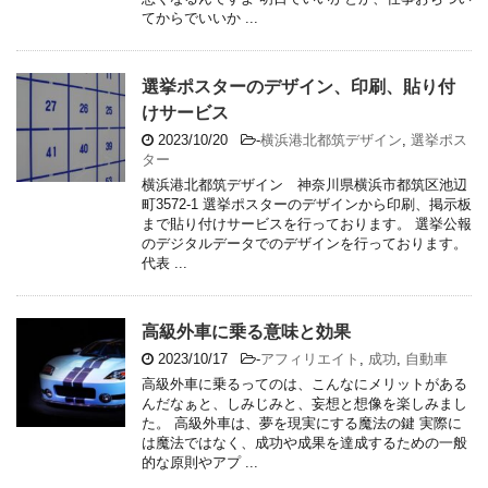
てからでいいか ...
選挙ポスターのデザイン、印刷、貼り付
けサービス
2023/10/20
-
横浜港北都筑デザイン
,
選挙ポス
ター
横浜港北都筑デザイン 神奈川県横浜市都筑区池辺
町3572-1 選挙ポスターのデザインから印刷、掲示板
まで貼り付けサービスを行っております。 選挙公報
のデジタルデータでのデザインを行っております。
代表 ...
高級外車に乗る意味と効果
2023/10/17
-
アフィリエイト
,
成功
,
自動車
高級外車に乗るってのは、こんなにメリットがある
んだなぁと、しみじみと、妄想と想像を楽しみまし
た。 高級外車は、夢を現実にする魔法の鍵 実際に
は魔法ではなく、成功や成果を達成するための一般
的な原則やアプ ...