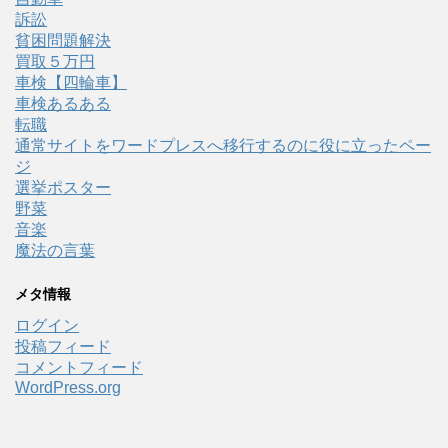
訴訟
貧困問題解決
買取５万円
車検【四輪車】
車検あるある
転職
通常サイトをワードプレスへ移行するのに役に立ったペー
ジ
選挙ポスター
野菜
音楽
魔法の言葉
メタ情報
ログイン
投稿フィード
コメントフィード
WordPress.org