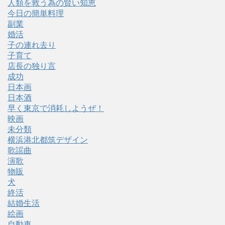
人類を救う為の賢い知恵
今日の簡単料理
副業
婚活
子の連れ去り
子育て
店長の独り言
成功
日本画
日本酒
早く東京で消耗しようぜ！
映画
未分類
横浜港北都筑デザイン
歌謡曲
演歌
物販
犬
終活
結婚生活
絵画
自動車