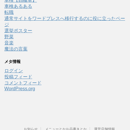
車検【四輪車】
車検あるある
転職
通常サイトをワードプレスへ移行するのに役に立ったペー
ジ
選挙ポスター
野菜
音楽
魔法の言葉
メタ情報
ログイン
投稿フィード
コメントフィード
WordPress.org
お知らせ
メニューとかお品書きとか
運営店舗情報