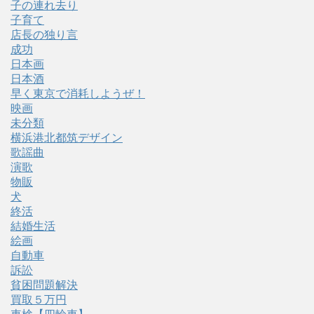
子の連れ去り
子育て
店長の独り言
成功
日本画
日本酒
早く東京で消耗しようぜ！
映画
未分類
横浜港北都筑デザイン
歌謡曲
演歌
物販
犬
終活
結婚生活
絵画
自動車
訴訟
貧困問題解決
買取５万円