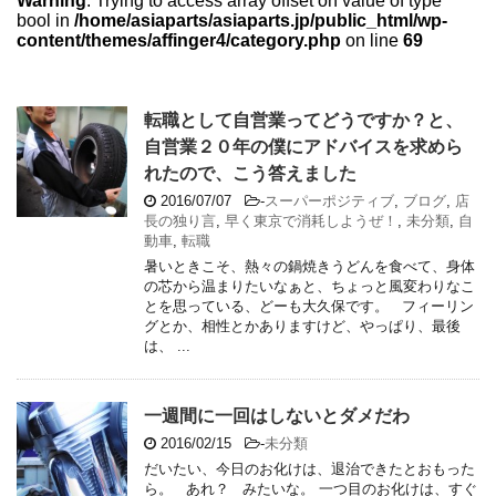
Warning
: Trying to access array offset on value of type
bool in
/home/asiaparts/asiaparts.jp/public_html/wp-
content/themes/affinger4/category.php
on line
69
転職として自営業ってどうですか？と、
自営業２０年の僕にアドバイスを求めら
れたので、こう答えました
2016/07/07
-
スーパーポジティブ
,
ブログ
,
店
長の独り言
,
早く東京で消耗しようぜ！
,
未分類
,
自
動車
,
転職
暑いときこそ、熱々の鍋焼きうどんを食べて、身体
の芯から温まりたいなぁと、ちょっと風変わりなこ
とを思っている、どーも大久保です。 フィーリン
グとか、相性とかありますけど、やっぱり、最後
は、 ...
一週間に一回はしないとダメだわ
2016/02/15
-
未分類
だいたい、今日のお化けは、退治できたとおもった
ら。 あれ？ みたいな。 一つ目のお化けは、すぐ