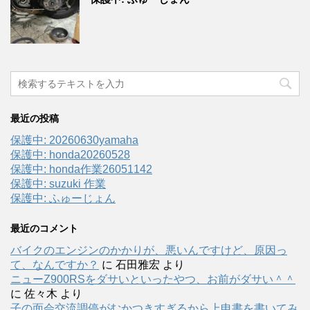
最近の投稿
保護中: 20260630yamaha
保護中: honda20260528
保護中: honda作業26051142
保護中: suzuki 作業
保護中: ふゅーじょん
最近のコメント
バイクのエンジンのかかりが、悪いんですけど、原因っ
て、なんですか？
に
石田雅宏
より
ニューZ900RSをダサいといったやつ、お前がダサい＾＾
に
佐々木
より
子の面会交流調停がむかつきすぎるから上申書を書いてみ