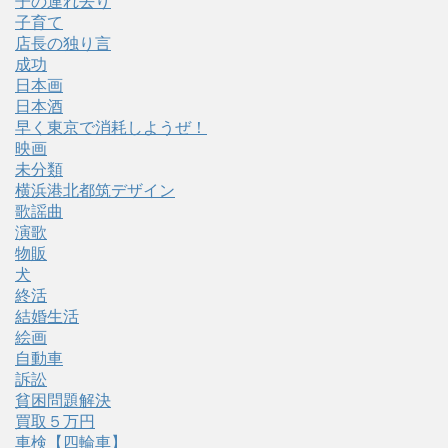
子の連れ去り
子育て
店長の独り言
成功
日本画
日本酒
早く東京で消耗しようぜ！
映画
未分類
横浜港北都筑デザイン
歌謡曲
演歌
物販
犬
終活
結婚生活
絵画
自動車
訴訟
貧困問題解決
買取５万円
車検【四輪車】