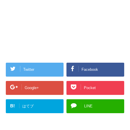
Twitter
Facebook
Google+
Pocket
B!
はてブ
LINE