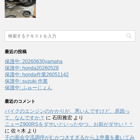
最近の投稿
保護中: 20260630yamaha
保護中: honda20260528
保護中: honda作業26051142
保護中: suzuki 作業
保護中: ふゅーじょん
最近のコメント
バイクのエンジンのかかりが、悪いんですけど、原因っ
て、なんですか？
に
石田雅宏
より
ニューZ900RSをダサいといったやつ、お前がダサい＾＾
に
佐々木
より
子の面会交流調停がむかつきすぎるから上申書を書いてみ