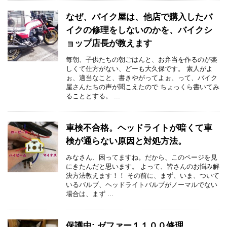
なぜ、バイク屋は、他店で購入したバ
イクの修理をしないのかを、バイクシ
ョップ店長が教えます
毎朝、子供たちの朝ごはんと、お弁当を作るのが楽
しくて仕方がない、どーも大久保です。 素人がよ
ぉ、適当なこと、書きやがってよぉ、って、バイク
屋さんたちの声が聞こえたので ちょっくら書いてみ
ることとする。 ...
車検不合格。ヘッドライトが暗くて車
検が通らない原因と対処方法。
みなさん、困ってますね。だから、このページを見
にきたんだと思います。 よって、皆さんのお悩み解
決方法教えます！！ その前に、まず、いま、ついて
いるバルブ、ヘッドライトバルブがノーマルでない
場合は、まず ...
保護中: ゼファー１１００修理