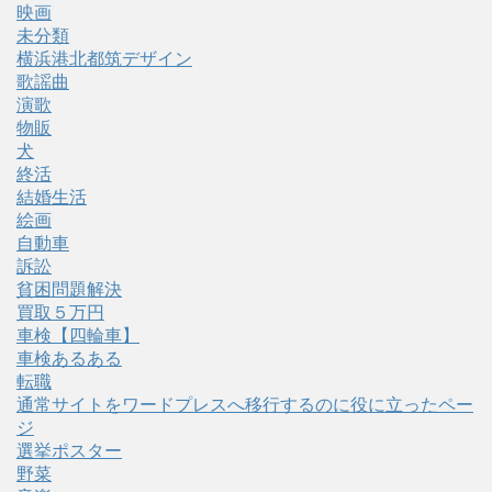
映画
未分類
横浜港北都筑デザイン
歌謡曲
演歌
物販
犬
終活
結婚生活
絵画
自動車
訴訟
貧困問題解決
買取５万円
車検【四輪車】
車検あるある
転職
通常サイトをワードプレスへ移行するのに役に立ったペー
ジ
選挙ポスター
野菜