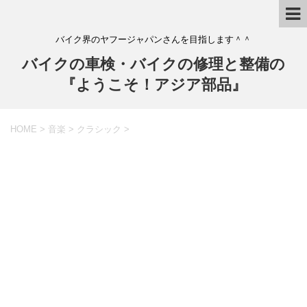
バイク界のヤフージャパンさんを目指します＾＾
バイクの車検・バイクの修理と整備の
『ようこそ！アジア部品』
HOME
>
音楽
>
クラシック
>