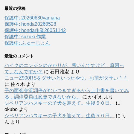
最近の投稿
保護中: 20260630yamaha
保護中: honda20260528
保護中: honda作業26051142
保護中: suzuki 作業
保護中: ふゅーじょん
最近のコメント
バイクのエンジンのかかりが、悪いんですけど、原因っ
て、なんですか？
に
石田雅宏
より
ニューZ900RSをダサいといったやつ、お前がダサい＾＾
に
佐々木
より
子の面会交流調停がむかつきすぎるから上申書を書いてみ
る，調停委員は変更できないから。
に
かずえ
より
シベリアンハスキーの子犬を迎えて。生後５０日。
に
okubo
より
シベリアンハスキーの子犬を迎えて。生後５０日。
に
り
ん
より